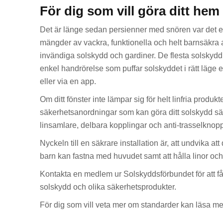
För dig som vill göra ditt hem
Det är länge sedan persienner med snören var det en
mängder av vackra, funktionella och helt barnsäkra al
invändiga solskydd och gardiner. De flesta solsky
enkel handrörelse som puffar solskyddet i rätt läge el
eller via en app.
Om ditt fönster inte lämpar sig för helt linfria produkt
säkerhetsanordningar som kan göra ditt solskydd s
linsamlare, delbara kopplingar och anti-trasselknopp
Nyckeln till en säkrare installation är, att undvika att
barn kan fastna med huvudet samt att hålla linor och
Kontakta en medlem ur Solskyddsförbundet för att f
solskydd och olika säkerhetsprodukter.
För dig som vill veta mer om standarder kan läsa me