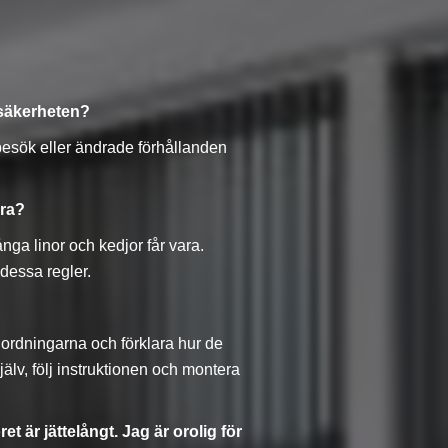
nsäkerheten?
 besök eller ändrade förhållanden
ara?
ånga linor och kedjor får vara.
 dessa regler.
ordningarna och förklara hur de
älv, följ instruktionen och montera
 är jättelångt. Jag är orolig för