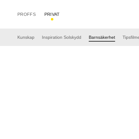
PROFFS
PRIVAT
Hem
>
Privat
>
Barnsäkerhet
Kunskap
Inspiration Solskydd
Barnsäkerhet
Tipsfilm