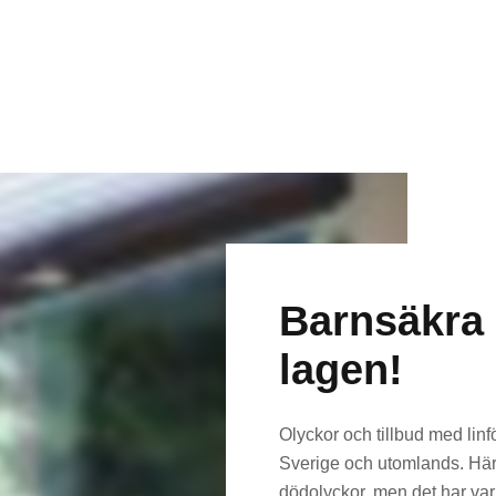
Barnsäkra 
lagen!
Olyckor och tillbud med lin
Sverige och utomlands. Här 
dödolyckor, men det har vari