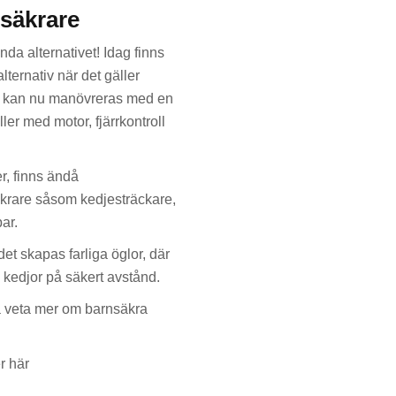
 säkrare
da alternativet! Idag finns
ternativ när det gäller
dd kan nu manövreras med en
ler med motor, fjärrkontroll
er, finns ändå
äkrare såsom kedjesträckare,
ar.
 det skapas farliga öglor, där
 kedjor på säkert avstånd.
å veta mer om barnsäkra
r här