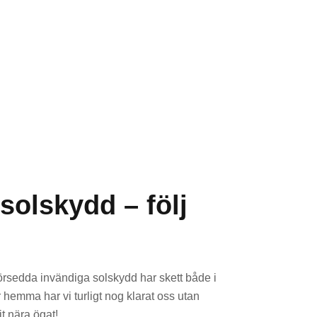
solskydd – följ
försedda invändiga solskydd har skett både i
hemma har vi turligt nog klarat oss utan
t nära ögat!