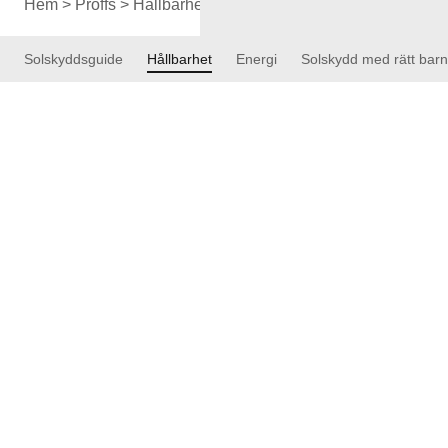
Hem
>
Proffs
>
Hållbarhet
Solskyddsguide
Hållbarhet
Energi
Solskydd med rätt barns