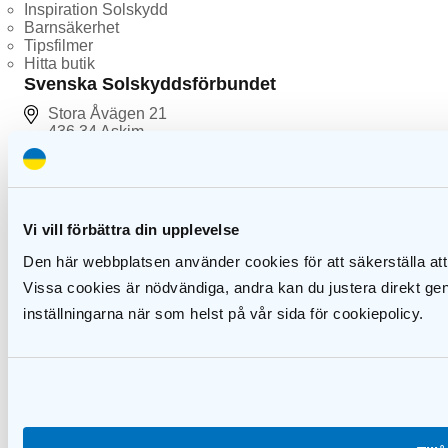
Inspiration Solskydd
Barnsäkerhet
Tipsfilmer
Hitta butik
Svenska Solskyddsförbundet
Stora Åvägen 21
436 34 Askim
031-13 58 66
info@solskyddsforbundet.se
Följ oss
Vi vill förbättra din upplevelse
Svenska Solskyddsförbundet är en branschorganisation
för företag verksamma som komponenttillverkare,
Den här webbplatsen använder cookies för att säkerställa att
grossister, producenter och detaljister inom
Vissa cookies är nödvändiga, andra kan du justera direkt ge
solskyddsbranschen. Förbundet ställer höga krav på
såväl de företag som redan är anslutna, och på de
inställningarna när som helst på vår sida för cookiepolicy.
företag som ansöker om medlemskap. Därför kan kunder
och beställare i sin tur ha höga krav på våra medlemmar.
Extranät