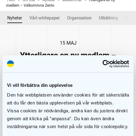
Hem
>
Om oss
>
Nyheter
>
Medlemmar
>
Ytterligare en ny
medlem – Välkommna Zento
Nyheter
Vårt whitepaper
Organisation
Utbildning
Forsk
15 MAJ
Ytterligare en ny medlem –
Välkommna Zento
Vi vill förbättra din upplevelse
Den här webbplatsen använder cookies för att säkerställa
att du får den bästa upplevelsen på vår webbplats.
Vissa cookies är nödvändiga, andra kan du justera direkt
genom att klicka på ”anpassa”. Du kan även ändra
inställningarna när som helst på vår sida för cookiepolicy.
Det är alltid lika roligt med nya medlemmar i