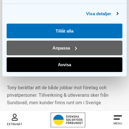
branschorganisationen Svenska Solskyddsförbundet.
Visa detaljer
Denna gång är det familjeföretaget
Zento AB
som
hälsas välkomna.
Tillåt alla
Företaget har funnits sedan 1988, och drivs av Tony
Anpassa
Göransson, tillsammans med inte mindre än tre
familjemedlemmar; Christoffer, Jonathan och Carl-
Avvisa
Philip.
Tony berättar att de både jobbar mot företag och
privatpersoner. Tillverkning & utleverans sker från
Sundsvall, men kunder finns runt om i Sverige.
ANVÄNDARE
BARS
Kvalitet är centralt för Zento.
MENU
EXTRANÄT