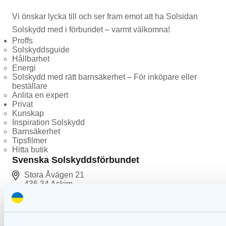
Vi önskar lycka till och ser fram emot att ha Solsidan
Solskydd med i förbundet – varmt välkomna!
Proffs
Solskyddsguide
Hållbarhet
Energi
Solskydd med rätt barnsäkerhet – För inköpare eller
beställare
Anlita en expert
Privat
Kunskap
Inspiration Solskydd
Barnsäkerhet
Tipsfilmer
Hitta butik
Svenska Solskyddsförbundet
Stora Åvägen 21
436 34 Askim
031-13 58 66
info@solskyddsforbundet.se
Följ oss