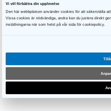
Vi vill förbättra din upplevelse
Svenska Solskyddsförbundet är en branschorganisation
för företag verksamma som komponenttillverkare,
Den här webbplatsen använder cookies för att säkerställa att
grossister, producenter och detaljister inom
Vissa cookies är nödvändiga, andra kan du justera direkt ge
solskyddsbranschen. Förbundet ställer höga krav på
såväl de företag som redan är anslutna, och på de
inställningarna när som helst på vår sida för cookiepolicy.
företag som ansöker om medlemskap. Därför kan kunder
och beställare i sin tur ha höga krav på våra medlemmar.
Extranät
Tillå
Anpa
Avv