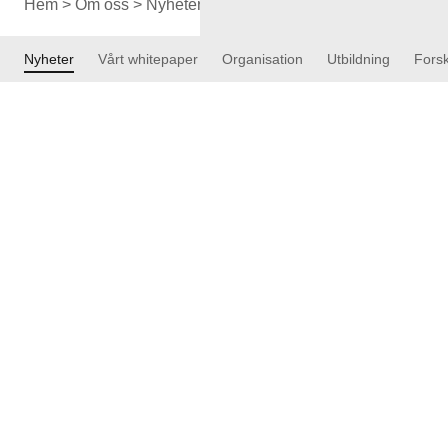
Hem
>
Om oss
>
Nyheter
>
Medlemmar
>
Solsidan Solskyd
Nyheter
Vårt whitepaper
Organisation
Utbildning
Forsk