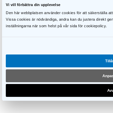
grossister, producenter och detaljister inom
Vi vill förbättra din upplevelse
solskyddsbranschen. Förbundet ställer höga krav på
såväl de företag som redan är anslutna, och på de
Den här webbplatsen använder cookies för att säkerställa att
företag som ansöker om medlemskap. Därför kan
Vissa cookies är nödvändiga, andra kan du justera direkt ge
kunder och beställare i sin tur ha höga krav på våra
inställningarna när som helst på vår sida för cookiepolicy.
medlemmar.
Extranät
Tillå
Anpa
Avv