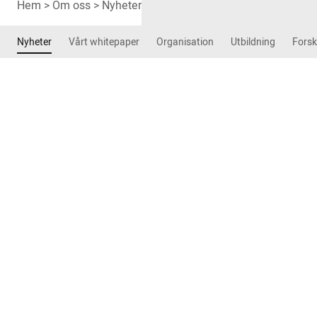
Hem
>
Om oss
>
Nyheter
>
Förbundet
>
Ny ordförande i So
Nyheter
Vårt whitepaper
Organisation
Utbildning
Forsk