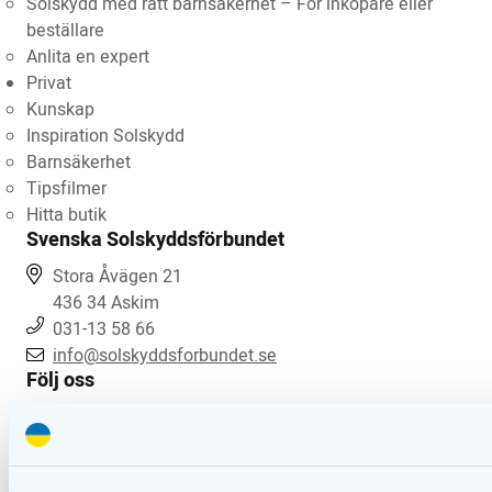
Solskydd med rätt barnsäkerhet – För inköpare eller
beställare
Anlita en expert
Privat
Kunskap
Inspiration Solskydd
Barnsäkerhet
Tipsfilmer
Hitta butik
Svenska Solskyddsförbundet
Stora Åvägen 21
436 34 Askim
031-13 58 66
info@solskyddsforbundet.se
Följ oss
Svenska Solskyddsförbundet är en branschorganisation
för företag verksamma som komponenttillverkare,