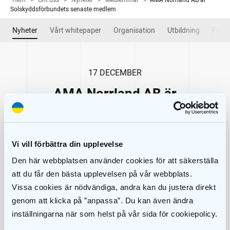
Hem
>
Om oss
>
Nyheter
>
Medlemmar
>
AMA Norrland AB är
Solskyddsförbundets senaste medlem
Nyheter
Vårt whitepaper
Organisation
Utbildning
Forsk
17 DECEMBER
AMA Norrland AB är
Solskyddsförbundets senaste
medlem
Vi vill förbättra din upplevelse
Den här webbplatsen använder cookies för att säkerställa
att du får den bästa upplevelsen på vår webbplats.
Vissa cookies är nödvändiga, andra kan du justera direkt
genom att klicka på ”anpassa”. Du kan även ändra
inställningarna när som helst på vår sida för cookiepolicy.